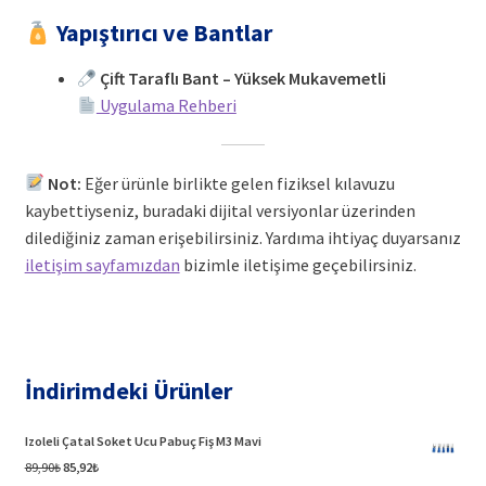
Yapıştırıcı ve Bantlar
Çift Taraflı Bant – Yüksek Mukavemetli
Uygulama Rehberi
Not:
Eğer ürünle birlikte gelen fiziksel kılavuzu
kaybettiyseniz, buradaki dijital versiyonlar üzerinden
dilediğiniz zaman erişebilirsiniz. Yardıma ihtiyaç duyarsanız
iletişim sayfamızdan
bizimle iletişime geçebilirsiniz.
İndirimdeki Ürünler
Izoleli Çatal Soket Ucu Pabuç Fiş M3 Mavi
Orijinal
Şu
89,90
₺
85,92
₺