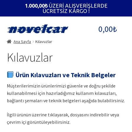
1.000,00
₺
ÜZERİ ALIŞVERİŞLERDE
ÜCRETSİZ KARGO !
Dolaşıma
İçeriğe
0,00
₺
geç
geç
Ana Sayfa
Kılavuzlar
Kılavuzlar
Ürün Kılavuzları ve Teknik Belgeler
Müşterilerimizin ürünlerimizi güvenle ve doğru şekilde
kullanabilmesi için hazırladığımız kullanım kılavuzları,
bağlantı şemaları ve teknik belgeleri aşağıda bulabilirsiniz.
İlgili ürünün üzerine tıklayarak, dosyasını indirebilir veya
çevrim içi görüntüleyebilirsiniz.