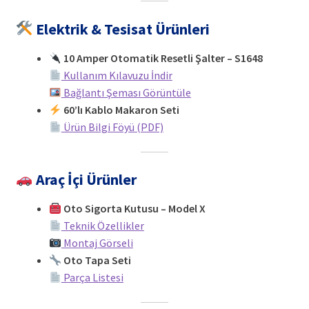
Elektrik & Tesisat Ürünleri
10 Amper Otomatik Resetli Şalter – S1648
Kullanım Kılavuzu İndir
Bağlantı Şeması Görüntüle
60’lı Kablo Makaron Seti
Ürün Bilgi Föyü (PDF)
Araç İçi Ürünler
Oto Sigorta Kutusu – Model X
Teknik Özellikler
Montaj Görseli
Oto Tapa Seti
Parça Listesi