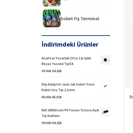
Soket Fiş Terminal
İndirimdeki Ürünler
Anahtar Yuvarlak Orta 12v Işıklı
Beyaz Yuv.led Tip54
Orijinal
Şu
99,90
₺
94,42
₺
fiyat:
andaki
99,90₺.
fiyat:
Dişi Adaptör Jack Jak Soket Yuva
94,42₺.
Kablo Ucu Tip 2,1mm
9
Orijinal
Şu
89,90
₺
85,92
₺
fiyat:
andaki
89,90₺.
fiyat:
Ikili 18650 Lion Pil Yuvası Tutucu Açık
85,92₺.
Tip Kablolu
Orijinal
Şu
99,90
₺
94,42
₺
fiyat:
andaki