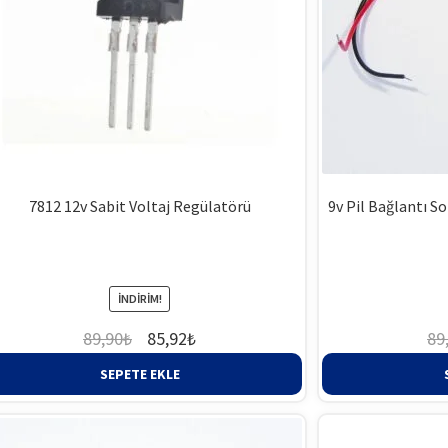
7812 12v Sabit Voltaj Regülatörü
9v Pil Bağlantı S
.
İNDIRIM!
Orijinal
Şu
89,90
₺
85,92
₺
89
fiyat:
andaki
SEPETE EKLE
89,90₺.
fiyat:
85,92₺.