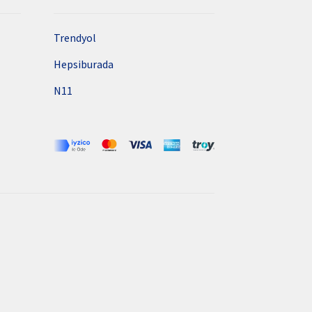
Trendyol
Hepsiburada
N11