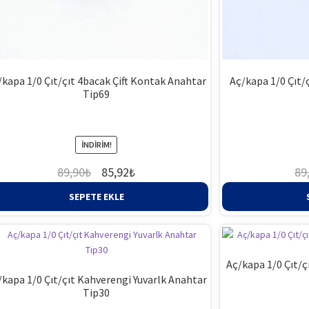
/kapa 1/0 Çıt/çıt 4bacak Çift Kontak Anahtar
Aç/kapa 1/0 Çıt/
Tip69
.
İNDIRIM!
Orijinal
Şu
89,90
₺
85,92
₺
89
fiyat:
andaki
SEPETE EKLE
89,90₺.
fiyat:
85,92₺.
Aç/kapa 1/0 Çıt/ç
/kapa 1/0 Çıt/çıt Kahverengi Yuvarlk Anahtar
Tip30