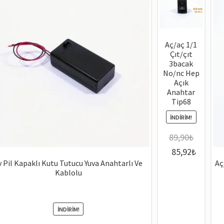
Aç/aç 1/1
Çıt/çıt
3bacak
No/nc Hep
Açık
Anahtar
Tip68
İNDIRIM!
89,90
₺
Orijinal
Şu
85,92
₺
v Pil Kapaklı Kutu Tutucu Yuva Anahtarlı Ve
Aç
fiyat:
andaki
Kablolu
89,90₺.
fiyat:
85,92₺
İNDIRIM!