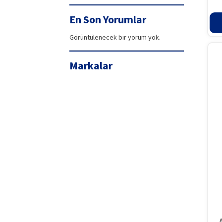
99,90₺.
fiyat:
94,42₺.
En Son Yorumlar
Görüntülenecek bir yorum yok.
Markalar