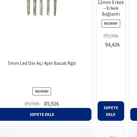
12mm Erkek
– Erkek
Bağlantı
İNDIRIM!
99,90
₺
Orijinal
Şu
94,42
₺
fiyat:
andaki
99,90₺.
fiyat:
5mm Led Dar Açı 4pin Bacak Rgb
94,42₺
İNDIRIM!
Orijinal
Şu
89,90
₺
85,92
₺
SEPETE
fiyat:
andaki
SEPETE EKLE
EKLE
89,90₺.
fiyat:
85,92₺.