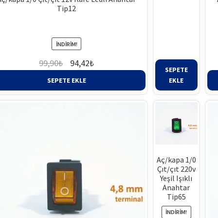
Tip12
94,42₺
İNDIRIM!
Orijinal
Şu
99,90
₺
94,42
₺
SEPETE
fiyat:
andaki
SEPETE EKLE
EKLE
99,90₺.
fiyat:
94,42₺.
Aç/kapa 1/0
Çıt/çıt 220v
Yeşil Işıklı
Anahtar
Tip65
İNDIRIM!