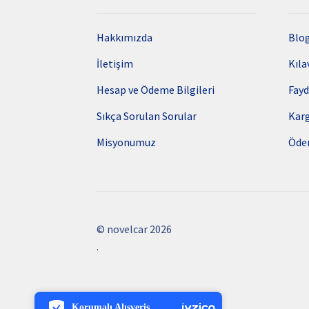
Hakkımızda
Blo
İletişim
Kıla
Hesap ve Ödeme Bilgileri
Fayd
Sıkça Sorulan Sorular
Kar
Misyonumuz
Öde
© novelcar 2026
.
PCI-DSS Ödeme Güvenliği
7/24 Canlı Destek
Korumalı Alışveriş