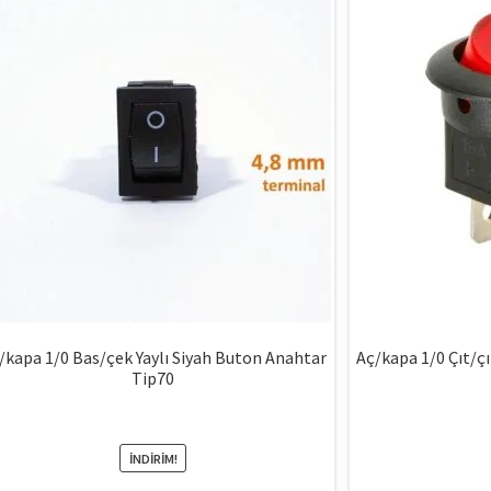
/kapa 1/0 Bas/çek Yaylı Siyah Buton Anahtar
Aç/kapa 1/0 Çıt/çıt
Tip70
.
İNDIRIM!