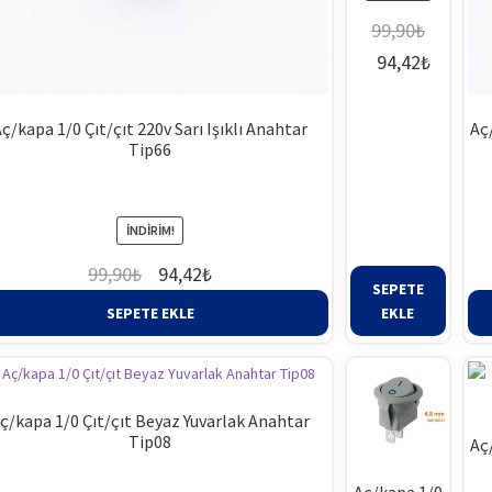
99,90
₺
Orijinal
Şu
94,42
₺
fiyat:
andaki
99,90₺.
fiyat:
ç/kapa 1/0 Çıt/çıt 220v Sarı Işıklı Anahtar
Aç
Tip66
94,42₺
İNDIRIM!
Orijinal
Şu
99,90
₺
94,42
₺
SEPETE
fiyat:
andaki
SEPETE EKLE
EKLE
99,90₺.
fiyat:
94,42₺.
ç/kapa 1/0 Çıt/çıt Beyaz Yuvarlak Anahtar
Tip08
Aç