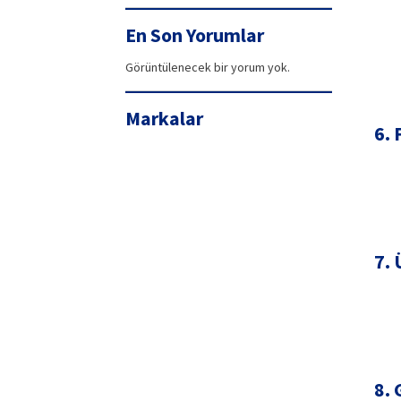
99,90₺.
fiyat:
94,42₺.
En Son Yorumlar
Görüntülenecek bir yorum yok.
Markalar
6.
7.
8. 