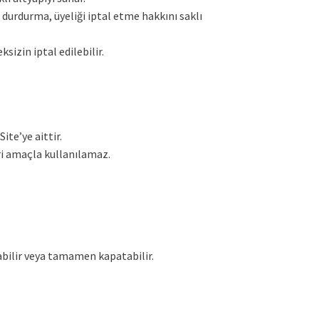
 durdurma, üyeliği iptal etme hakkını saklı
sizin iptal edilebilir.
ite’ye aittir.
ri amaçla kullanılamaz.
alabilir veya tamamen kapatabilir.