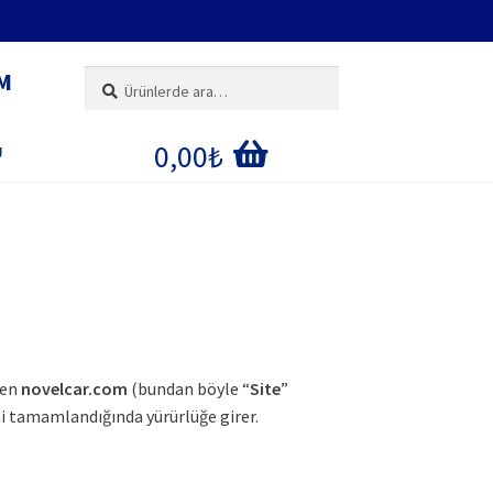
M
Ara:
Ara
0,00
₺
U
IM
E
ĞI
ren
novelcar.com
(bundan böyle “
Site
”
emi tamamlandığında yürürlüğe girer.