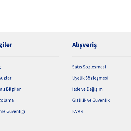
giler
Alışveriş
g
Satış Sözleşmesi
vuzlar
Üyelik Sözleşmesi
alı Bilgiler
İade ve Değişim
golama
Gizlilik ve Güvenlik
me Güvenliği
KVKK