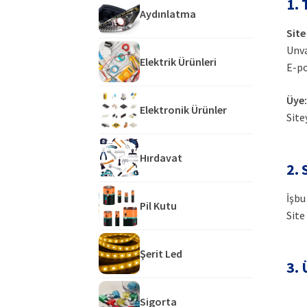
1.
Aydınlatma
Site
Unv
Elektrik Ürünleri
E-p
Üye:
Elektronik Ürünler
Site
Hırdavat
2.
İşbu
Pil Kutu
Site
Şerit Led
3.
Sigorta