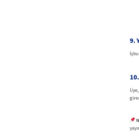
9.
İşbu
10
Üye,
girer
N
yayı