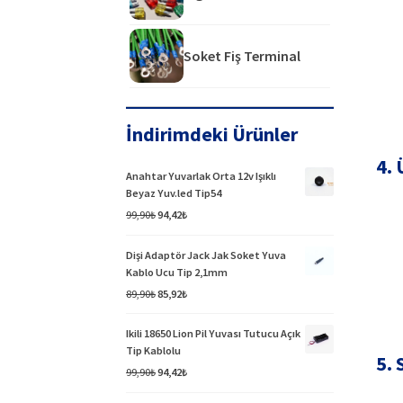
Soket Fiş Terminal
İndirimdeki Ürünler
4.
Anahtar Yuvarlak Orta 12v Işıklı
Beyaz Yuv.led Tip54
Orijinal
Şu
99,90
₺
94,42
₺
fiyat:
andaki
99,90₺.
fiyat:
Dişi Adaptör Jack Jak Soket Yuva
94,42₺.
Kablo Ucu Tip 2,1mm
Orijinal
Şu
89,90
₺
85,92
₺
fiyat:
andaki
89,90₺.
fiyat:
Ikili 18650 Lion Pil Yuvası Tutucu Açık
85,92₺.
Tip Kablolu
5.
Orijinal
Şu
99,90
₺
94,42
₺
fiyat:
andaki