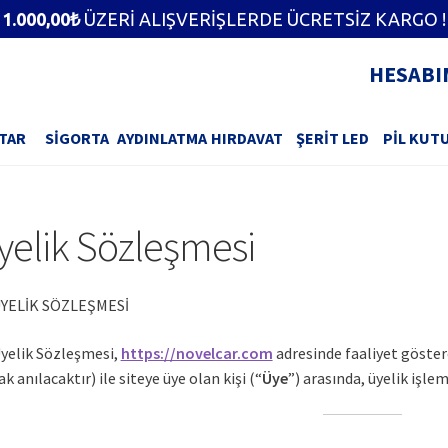
1.000,00
₺
ÜZERİ ALIŞVERİŞLERDE ÜCRETSİZ KARGO !
HESABI
TAR
SIGORTA
AYDINLATMA
HIRDAVAT
ŞERIT LED
PIL KUT
GIZLILIK
 ÇOK
FAYDALI
FILTRELEME
VE
HAKKIMIZDA
HESAB
ANLAR
BILGILER
GÜVENLIK
yelik Sözleşmesi
RIMLI
ÖDEM
KARGOLAMA
KILAVUZLAR
KVKK
MISYONUMUZ
NLER
GÜVENLI
YELİK SÖZLEŞMESİ
SIPARIŞINIZI
SIKÇA
SIPARIŞINIZI
ÜYELIK
TAMAMLAYIN
SORULAN
yelik Sözleşmesi,
https://novelcar.com
adresinde faaliyet göste
TAMAMLAYIN
SÖZLEŞMESI
BLOK
SORULAR
ak anılacaktır) ile siteye üye olan kişi (“
Üye
”) arasında, üyelik işl