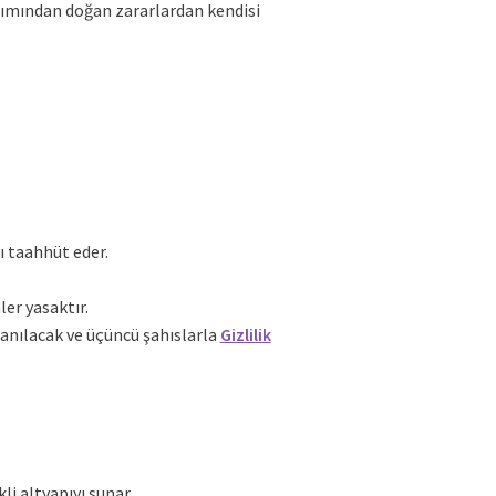
anımından doğan zararlardan kendisi
ı taahhüt eder.
ler yasaktır.
llanılacak ve üçüncü şahıslarla
Gizlilik
i altyapıyı sunar.