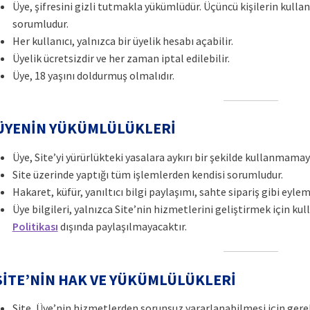
Üye, şifresini gizli tutmakla yükümlüdür. Üçüncü kişilerin kull
sorumludur.
Her kullanıcı, yalnızca bir üyelik hesabı açabilir.
Üyelik ücretsizdir ve her zaman iptal edilebilir.
Üye, 18 yaşını doldurmuş olmalıdır.
 ÜYENİN YÜKÜMLÜLÜKLERİ
Üye, Site’yi yürürlükteki yasalara aykırı bir şekilde kullanmamay
Site üzerinde yaptığı tüm işlemlerden kendisi sorumludur.
Hakaret, küfür, yanıltıcı bilgi paylaşımı, sahte sipariş gibi eylem
Üye bilgileri, yalnızca Site’nin hizmetlerini geliştirmek için ku
Politikası
dışında paylaşılmayacaktır.
 SİTE’NİN HAK VE YÜKÜMLÜLÜKLERİ
Site, Üye’nin hizmetlerden sorunsuz yararlanabilmesi için gerekl