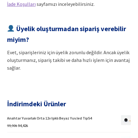
İade Koşulları
sayfamızı inceleyebilirsiniz.
Üyelik oluşturmadan sipariş verebilir
miyim?
Evet, siparişleriniz için üyelik zorunlu değildir. Ancak üyelik
oluşturmanız, sipariş takibi ve daha hızlı işlem için avantaj
sağlar.
İndirimdeki Ürünler
Anahtar Yuvarlak Orta 12v Işıklı Beyaz Yuv.led Tip54
Orijinal
Şu
99,90
₺
94,42
₺
fiyat:
andaki
99,90₺.
fiyat: