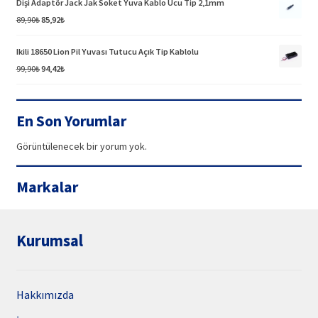
Dişi Adaptör Jack Jak Soket Yuva Kablo Ucu Tip 2,1mm
94,42₺.
Orijinal
Şu
89,90
₺
85,92
₺
fiyat:
andaki
89,90₺.
fiyat:
Ikili 18650 Lion Pil Yuvası Tutucu Açık Tip Kablolu
85,92₺.
Orijinal
Şu
99,90
₺
94,42
₺
fiyat:
andaki
99,90₺.
fiyat:
94,42₺.
En Son Yorumlar
Görüntülenecek bir yorum yok.
Markalar
Kurumsal
Hakkımızda