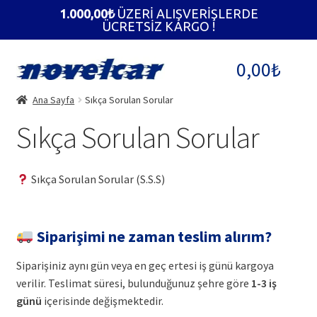
1.000,00
₺
ÜZERİ ALIŞVERİŞLERDE
ÜCRETSİZ KARGO !
Dolaşıma
İçeriğe
0,00
₺
geç
geç
Ana Sayfa
Sıkça Sorulan Sorular
Sıkça Sorulan Sorular
Sıkça Sorulan Sorular (S.S.S)
Siparişimi ne zaman teslim alırım?
Siparişiniz aynı gün veya en geç ertesi iş günü kargoya
verilir. Teslimat süresi, bulunduğunuz şehre göre
1-3 iş
günü
içerisinde değişmektedir.