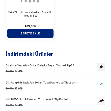
Orta Tip 4,8mm Kablo Ucu Soket Fiş
ve Kılıfı Set
109,90
₺
SEPETE EKLE
İndirimdeki Ürünler
Anahtar Yuvarlak Orta 12v Işıklı Beyaz Yuv.led Tip54
Orijinal
Şu
99,90
₺
94,42
₺
fiyat:
andaki
99,90₺.
fiyat:
Dişi Adaptör Jack Jak Soket Yuva Kablo Ucu Tip 2,1mm
94,42₺.
Orijinal
Şu
89,90
₺
85,92
₺
fiyat:
andaki
89,90₺.
fiyat:
Ikili 18650 Lion Pil Yuvası Tutucu Açık Tip Kablolu
85,92₺.
Orijinal
Şu
99,90
₺
94,42
₺
fiyat:
andaki