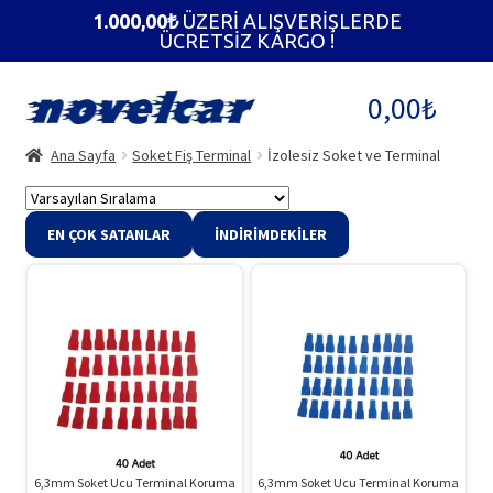
1.000,00
₺
ÜZERİ ALIŞVERİŞLERDE
ÜCRETSİZ KARGO !
Dolaşıma
İçeriğe
0,00
₺
geç
geç
Ana Sayfa
Soket Fiş Terminal
İzolesiz Soket ve Terminal
EN ÇOK SATANLAR
İNDIRIMDEKILER
6,3mm Soket Ucu Terminal Koruma
6,3mm Soket Ucu Terminal Koruma