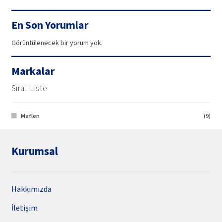
99,90₺.
fiyat:
94,42₺.
En Son Yorumlar
Görüntülenecek bir yorum yok.
Markalar
Sıralı Liste
Maflen
(9)
Kurumsal
Hakkımızda
İletişim