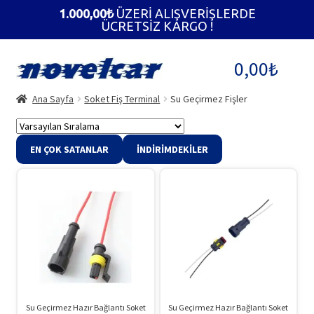
1.000,00
₺
ÜZERİ ALIŞVERİŞLERDE
ÜCRETSİZ KARGO !
Dolaşıma
İçeriğe
0,00
₺
geç
geç
Ana Sayfa
Soket Fiş Terminal
Su Geçirmez Fişler
EN ÇOK SATANLAR
İNDIRIMDEKILER
Su Geçirmez Hazır Bağlantı Soket
Su Geçirmez Hazır Bağlantı Soket