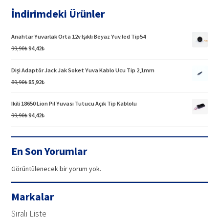
İndirimdeki Ürünler
Anahtar Yuvarlak Orta 12v Işıklı Beyaz Yuv.led Tip54
Orijinal
Şu
99,90
₺
94,42
₺
fiyat:
andaki
99,90₺.
fiyat:
Dişi Adaptör Jack Jak Soket Yuva Kablo Ucu Tip 2,1mm
94,42₺.
Orijinal
Şu
89,90
₺
85,92
₺
fiyat:
andaki
89,90₺.
fiyat:
Ikili 18650 Lion Pil Yuvası Tutucu Açık Tip Kablolu
85,92₺.
Orijinal
Şu
99,90
₺
94,42
₺
fiyat:
andaki
99,90₺.
fiyat:
94,42₺.
En Son Yorumlar
Görüntülenecek bir yorum yok.
Markalar
Sıralı Liste