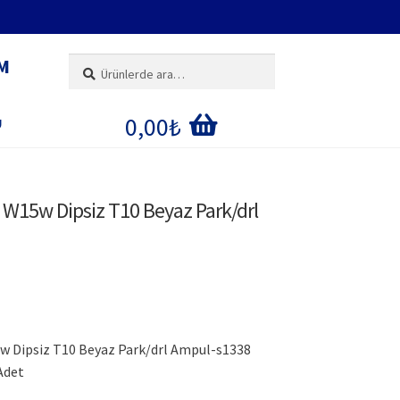
M
Ara:
Ara
0,00
₺
U
IM
W15w Dipsiz T10 Beyaz Park/drl
E
ĞI
w Dipsiz T10 Beyaz Park/drl Ampul-s1338
 Adet