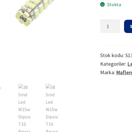
Stokta
38
Smd
Led
W15w
Dipsiz
Stok kodu:
S1
T10
Kategoriler:
L
Beyaz
Marka:
Maflen
Park/drl
Ampul
adet