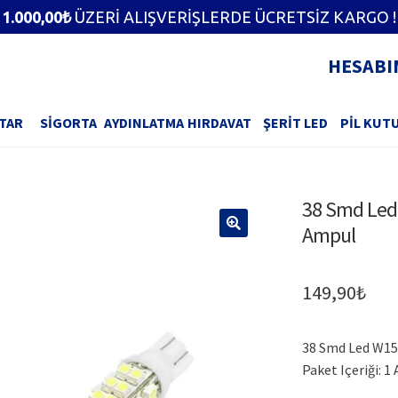
1.000,00
₺
ÜZERİ ALIŞVERİŞLERDE ÜCRETSİZ KARGO !
HESABI
TAR
SIGORTA
AYDINLATMA
HIRDAVAT
ŞERIT LED
PIL KUT
GIZLILIK
 ÇOK
FAYDALI
FILTRELEME
VE
HAKKIMIZDA
HESAB
ANLAR
BILGILER
GÜVENLIK
38 Smd Led 
Ampul
RIMLI
ÖDEM
KARGOLAMA
KILAVUZLAR
KVKK
MISYONUMUZ
NLER
GÜVENLI
149,90
₺
SIPARIŞINIZI
SIKÇA
SIPARIŞINIZI
ÜYELIK
TAMAMLAYIN
SORULAN
TAMAMLAYIN
SÖZLEŞMESI
BLOK
SORULAR
38 Smd Led W15
Paket Içeriği: 1