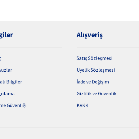
giler
Alışveriş
g
Satış Sözleşmesi
vuzlar
Üyelik Sözleşmesi
alı Bilgiler
İade ve Değişim
golama
Gizlilik ve Güvenlik
me Güvenliği
KVKK