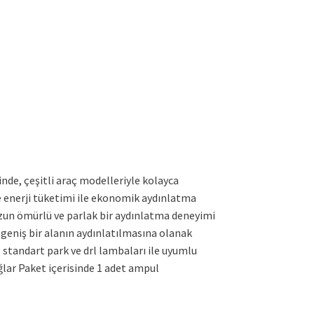
inde, çeşitli araç modelleriyle kolayca
e enerji tüketimi ile ekonomik aydınlatma
uzun ömürlü ve parlak bir aydınlatma deneyimi
a geniş bir alanın aydınlatılmasına olanak
standart park ve drl lambaları ile uyumlu
lar Paket içerisinde 1 adet ampul