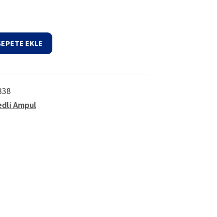
SEPETE EKLE
338
edli Ampul