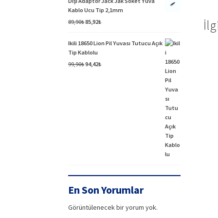
Dişi Adaptör Jack Jak Soket Yuva
Kablo Ucu Tip 2,1mm
İlg
Orijinal
Şu
89,90
₺
85,92
₺
fiyat:
andaki
89,90₺.
fiyat:
Ikili 18650 Lion Pil Yuvası Tutucu Açık
85,92₺.
Tip Kablolu
Orijinal
Şu
99,90
₺
94,42
₺
fiyat:
andaki
99,90₺.
fiyat:
94,42₺.
En Son Yorumlar
Görüntülenecek bir yorum yok.