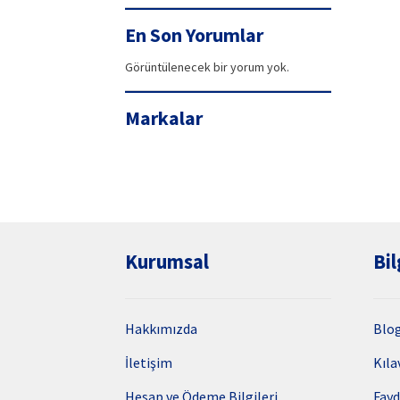
99,90₺.
fiyat:
94,42₺.
En Son Yorumlar
Görüntülenecek bir yorum yok.
Markalar
Kurumsal
Bil
Hakkımızda
Blo
İletişim
Kıla
Hesap ve Ödeme Bilgileri
Fayd