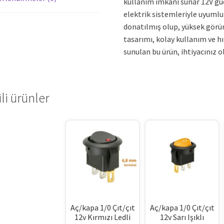
kullanım imkanı sunar 12V güç
elektrik sistemleriyle uyumlu 
donatılmış olup, yüksek görün
tasarımı, kolay kullanım ve hız
sunulan bu ürün, ihtiyacınız o
ili ürünler
Aç/kapa 1/0 Çıt/çıt
Aç/kapa 1/0 Çıt/çıt
12v Kırmızı Ledli
12v Sarı Işıklı