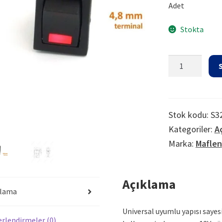
Adet
Stokta
Aç/kapa
1/0
Çıt/
çıt
12v
Stok kodu:
S3
Kare
Kategoriler:
Aç
Ledli
Marka:
Maflen
Anahtar
Tip12
adet
Açıklama
klama
Universal uyumlu yapısı sayes
rlendirmeler (0)