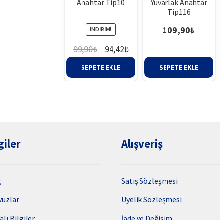
Anahtar Tip10
Yuvarlak Anahtar
Tip116
109,90
₺
İNDIRIM!
Orijinal
Şu
99,90
₺
94,42
₺
fiyat:
andaki
SEPETE EKLE
SEPETE EKLE
99,90₺.
fiyat:
94,42₺.
giler
Alışveriş
g
Satış Sözleşmesi
vuzlar
Üyelik Sözleşmesi
alı Bilgiler
İade ve Değişim