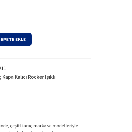
94,42₺.
SEPETE EKLE
211
 Kapa Kalıcı Rocker Işıklı
inde, çeşitli araç marka ve modelleriyle