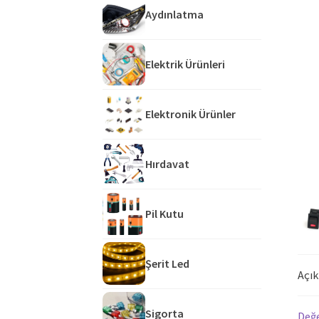
Aydınlatma
Elektrik Ürünleri
Elektronik Ürünler
Hırdavat
Pil Kutu
Şerit Led
Açı
Sigorta
Değe