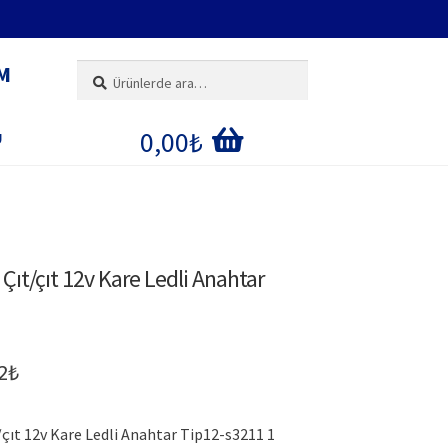
M
Ara:
Ara
0,00
₺
U
IM
E
Çıt/çıt 12v Kare Ledli Anahtar
ĞI
inal
Şu
2
₺
:
andaki
/çıt 12v Kare Ledli Anahtar Tip12-s3211 1
0₺.
fiyat: