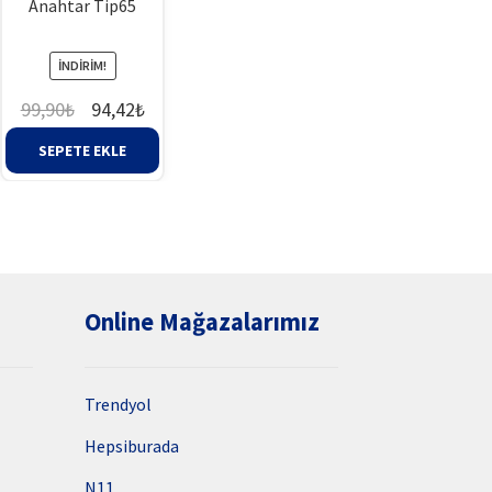
Anahtar Tip65
İNDIRIM!
Orijinal
Şu
99,90
₺
94,42
₺
fiyat:
andaki
SEPETE EKLE
99,90₺.
fiyat:
94,42₺.
Online Mağazalarımız
Trendyol
Hepsiburada
N11