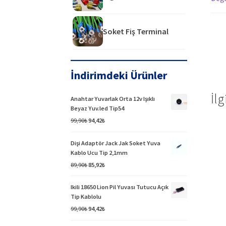
Soket Fiş Terminal
İndirimdeki Ürünler
İlg
Anahtar Yuvarlak Orta 12v Işıklı
Beyaz Yuv.led Tip54
Orijinal
Şu
99,90
₺
94,42
₺
fiyat:
andaki
99,90₺.
fiyat:
Dişi Adaptör Jack Jak Soket Yuva
94,42₺.
Kablo Ucu Tip 2,1mm
Orijinal
Şu
89,90
₺
85,92
₺
fiyat:
andaki
89,90₺.
fiyat:
Ikili 18650 Lion Pil Yuvası Tutucu Açık
85,92₺.
Tip Kablolu
Orijinal
Şu
99,90
₺
94,42
₺
fiyat:
andaki