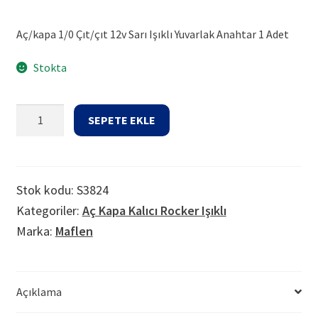
Aç/kapa 1/0 Çıt/çıt 12v Sarı Işıklı Yuvarlak Anahtar 1 Adet
Stokta
Aç/kapa
SEPETE EKLE
1/0
Çıt/
çıt
12v
Stok kodu:
S3824
Sarı
Kategoriler:
Aç Kapa Kalıcı Rocker Işıklı
Işıklı
Marka:
Maflen
Yuvarlak
Anahtar
Tip116
adet
Açıklama