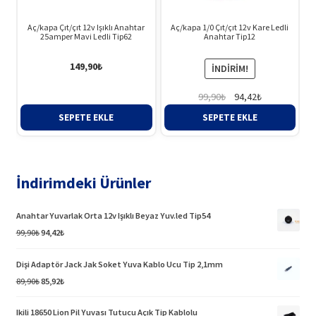
Aç/kapa Çıt/çıt 12v Işıklı Anahtar
Aç/kapa 1/0 Çıt/çıt 12v Kare Ledli
25amper Mavi Ledli Tip62
Anahtar Tip12
149,90
₺
İNDIRIM!
Orijinal
Şu
99,90
₺
94,42
₺
fiyat:
andaki
SEPETE EKLE
SEPETE EKLE
99,90₺.
fiyat:
94,42₺.
İndirimdeki Ürünler
Anahtar Yuvarlak Orta 12v Işıklı Beyaz Yuv.led Tip54
Orijinal
Şu
99,90
₺
94,42
₺
fiyat:
andaki
99,90₺.
fiyat:
Dişi Adaptör Jack Jak Soket Yuva Kablo Ucu Tip 2,1mm
94,42₺.
Orijinal
Şu
89,90
₺
85,92
₺
fiyat:
andaki
89,90₺.
fiyat:
Ikili 18650 Lion Pil Yuvası Tutucu Açık Tip Kablolu