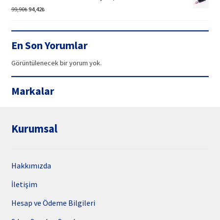
85,92₺.
Orijinal
Şu
99,90
₺
94,42
₺
fiyat:
andaki
99,90₺.
fiyat:
94,42₺.
En Son Yorumlar
Görüntülenecek bir yorum yok.
Markalar
Kurumsal
Hakkımızda
İletişim
Hesap ve Ödeme Bilgileri