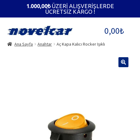
1.000,00
₺
ÜZERİ ALIŞVERİŞLERDE
ÜCRETSİZ KARGO !
Dolaşıma
İçeriğe
0,00
₺
geç
geç
Ana Sayfa
Anahtar
Aç Kapa Kalıcı Rocker Işıklı