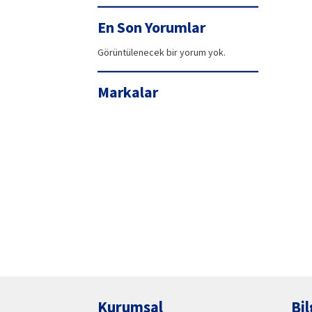
99,90₺.
fiyat:
94,42₺.
En Son Yorumlar
Görüntülenecek bir yorum yok.
Markalar
Kurumsal
Bil