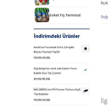
Açı
Soket Fiş Terminal
Değe
İndirimdeki Ürünler
Anahtar Yuvarlak Orta 12v Işıklı
Beyaz Yuv.led Tip54
Orijinal
Şu
99,90
₺
94,42
₺
fiyat:
andaki
99,90₺.
fiyat:
Dişi Adaptör Jack Jak Soket Yuva
94,42₺.
Kablo Ucu Tip 2,1mm
Orijinal
Şu
89,90
₺
85,92
₺
fiyat:
andaki
89,90₺.
fiyat:
Ikili 18650 Lion Pil Yuvası Tutucu Açık
85,92₺.
Tip Kablolu
İlg
Orijinal
Şu
99,90
₺
94,42
₺
fiyat:
andaki