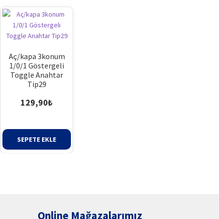
Aç/kapa 3konum
1/0/1 Göstergeli
Toggle Anahtar
Tip29
129,90
₺
aki
SEPETE EKLE
at:
42₺.
Online Mağazalarımız