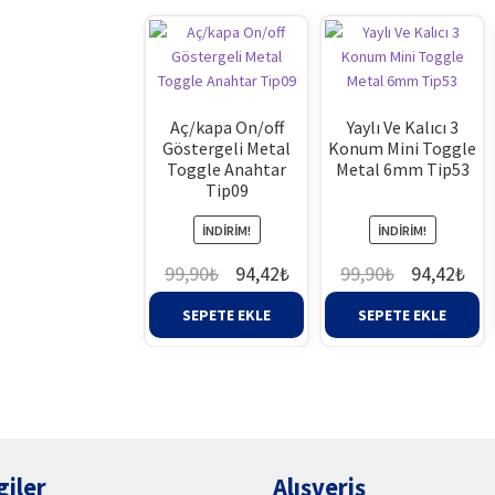
Aç/kapa On/off
Yaylı Ve Kalıcı 3
Göstergeli Metal
Konum Mini Toggle
Toggle Anahtar
Metal 6mm Tip53
Tip09
İNDIRIM!
İNDIRIM!
Orijinal
Şu
Orijinal
Şu
99,90
₺
94,42
₺
99,90
₺
94,42
₺
fiyat:
andaki
fiyat:
and
SEPETE EKLE
SEPETE EKLE
99,90₺.
fiyat:
99,90₺.
fiy
94,42₺.
94,
giler
Alışveriş