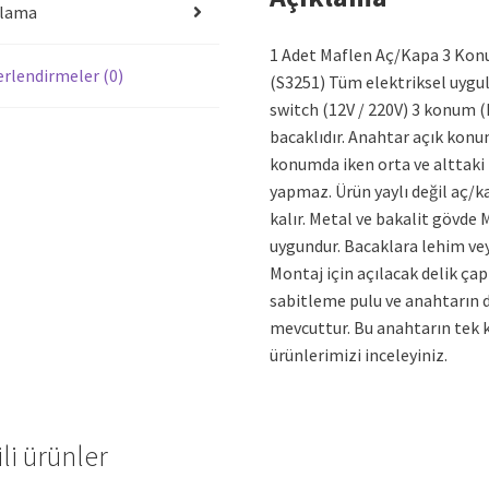
klama
1 Adet Maflen Aç/Kapa 3 Kon
rlendirmeler (0)
(S3251) Tüm elektriksel uygu
switch (12V / 220V) 3 konum (
bacaklıdır. Anahtar açık konu
konumda iken orta ve alttaki 
yapmaz. Ürün yaylı değil aç/ka
kalır. Metal ve bakalit gövde 
uygundur. Bacaklara lehim ve
Montaj için açılacak delik ça
sabitleme pulu ve anahtarın 
mevcuttur. Bu anahtarın tek ko
ürünlerimizi inceleyiniz.
ili ürünler