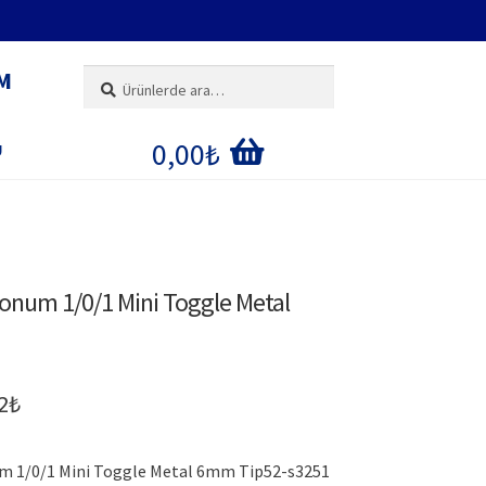
M
Ara:
Ara
0,00
₺
U
IM
E
onum 1/0/1 Mini Toggle Metal
ĞI
inal
Şu
2
₺
:
andaki
m 1/0/1 Mini Toggle Metal 6mm Tip52-s3251
0₺.
fiyat: