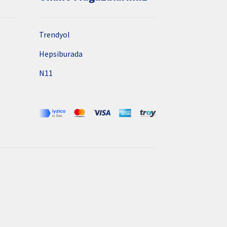
Trendyol
Hepsiburada
N11