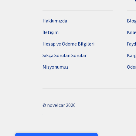
Hakkımızda
Blo
İletişim
Kıla
Hesap ve Ödeme Bilgileri
Fayd
Sıkça Sorulan Sorular
Kar
Misyonumuz
Öde
© novelcar 2026
.
PCI-DSS Ödeme Güvenliği
7/24 Canlı Destek