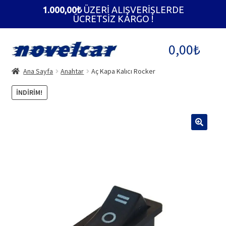
1.000,00
₺
ÜZERİ ALIŞVERİŞLERDE
ÜCRETSİZ KARGO !
Dolaşıma
İçeriğe
0,00
₺
geç
geç
Ana Sayfa
Anahtar
Aç Kapa Kalıcı Rocker
İNDIRIM!