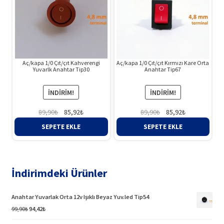
Aç/kapa 1/0 Çıt/çıt Kahverengi
Aç/kapa 1/0 Çıt/çıt Kırmızı Kare Orta
Yuvarlk Anahtar Tip30
Anahtar Tip67
İNDIRIM!
İNDIRIM!
Orijinal
Şu
Orijinal
Şu
89,90
₺
85,92
₺
89,90
₺
85,92
₺
fiyat:
andaki
fiyat:
andaki
SEPETE EKLE
SEPETE EKLE
89,90₺.
fiyat:
89,90₺.
fiyat:
85,92₺.
85,92₺.
İndirimdeki Ürünler
Anahtar Yuvarlak Orta 12v Işıklı Beyaz Yuv.led Tip54
Orijinal
Şu
99,90
₺
94,42
₺
fiyat:
andaki