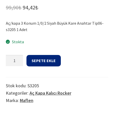
Orijinal
Şu
99,90
₺
94,42
₺
fiyat:
andaki
Aç/kapa 3 Konum 1/0/2 Siyah Büyük Kare Anahtar Tip06-
99,90₺.
fiyat:
s3205 1 Adet
94,42₺.
Stokta
Aç/kapa
SEPETE EKLE
3
Konum
1/0/2
Siyah
Stok kodu:
S3205
Büyük
Kategoriler:
Aç Kapa Kalıcı Rocker
Kare
Marka:
Maflen
Anahtar
Tip06