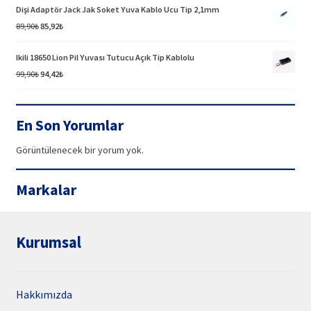
99,90₺.
fiyat:
Dişi Adaptör Jack Jak Soket Yuva Kablo Ucu Tip 2,1mm
94,42₺.
Orijinal
Şu
89,90
₺
85,92
₺
fiyat:
andaki
89,90₺.
fiyat:
Ikili 18650 Lion Pil Yuvası Tutucu Açık Tip Kablolu
85,92₺.
Orijinal
Şu
99,90
₺
94,42
₺
fiyat:
andaki
99,90₺.
fiyat:
94,42₺.
En Son Yorumlar
Görüntülenecek bir yorum yok.
Markalar
Kurumsal
Hakkımızda