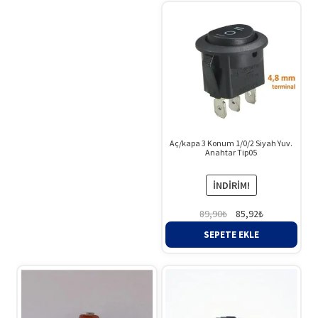
Aç/kapa 3 Konum 1/0/2 Siyah Yuv.
Anahtar Tip05
İNDIRIM!
Orijinal
Şu
89,90
₺
85,92
₺
fiyat:
andaki
SEPETE EKLE
89,90₺.
fiyat:
85,92₺.