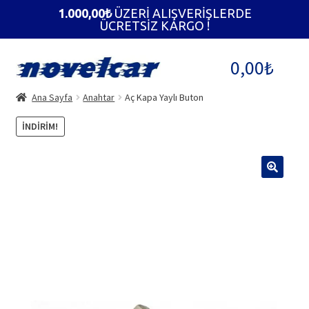
1.000,00
₺
ÜZERİ ALIŞVERİŞLERDE
ÜCRETSİZ KARGO !
Dolaşıma
İçeriğe
0,00
₺
geç
geç
Ana Sayfa
Anahtar
Aç Kapa Yaylı Buton
İNDIRIM!