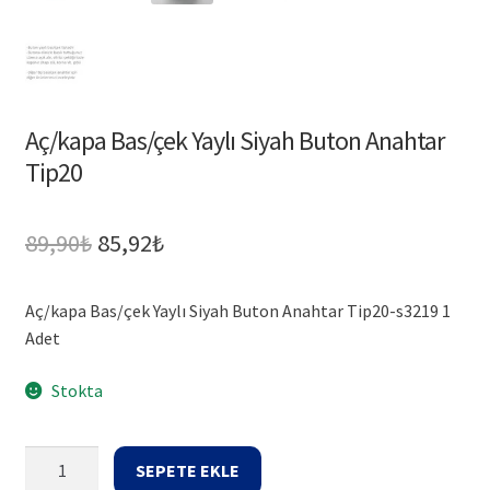
Aç/kapa Bas/çek Yaylı Siyah Buton Anahtar
Tip20
Orijinal
Şu
89,90
₺
85,92
₺
fiyat:
andaki
Aç/kapa Bas/çek Yaylı Siyah Buton Anahtar Tip20-s3219 1
89,90₺.
fiyat:
Adet
85,92₺.
Stokta
Aç/kapa
SEPETE EKLE
Bas/