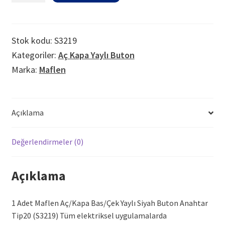
çek
Yaylı
Siyah
Stok kodu:
S3219
Buton
Kategoriler:
Aç Kapa Yaylı Buton
Anahtar
Marka:
Maflen
Tip20
adet
Açıklama
Değerlendirmeler (0)
Açıklama
1 Adet Maflen Aç/Kapa Bas/Çek Yaylı Siyah Buton Anahtar
Tip20 (S3219) Tüm elektriksel uygulamalarda