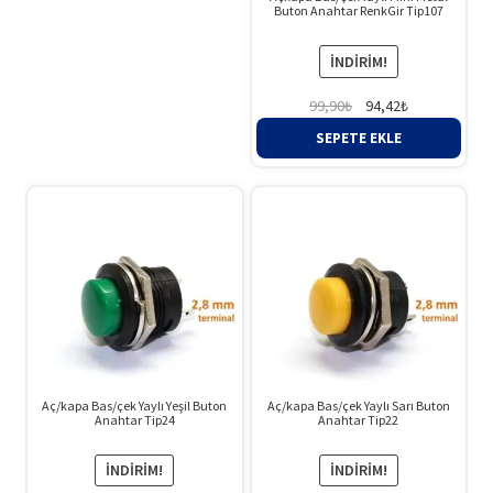
Buton Anahtar RenkGir Tip107
İNDIRIM!
Orijinal
Şu
99,90
₺
94,42
₺
fiyat:
andaki
SEPETE EKLE
99,90₺.
fiyat:
94,42₺.
Aç/kapa Bas/çek Yaylı Yeşil Buton
Aç/kapa Bas/çek Yaylı Sarı Buton
Anahtar Tip24
Anahtar Tip22
İNDIRIM!
İNDIRIM!