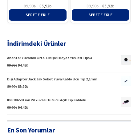
Orijinal
Şu
Orijinal
Şu
89,90
₺
85,92
₺
89,90
₺
85,92
₺
fiyat:
andaki
fiyat:
andaki
SEPETE EKLE
SEPETE EKLE
89,90₺.
fiyat:
89,90₺.
fiyat:
85,92₺.
85,92₺.
İndirimdeki Ürünler
Anahtar Yuvarlak Orta 12v Işıklı Beyaz Yuv.led Tip54
Orijinal
Şu
99,90
₺
94,42
₺
fiyat:
andaki
99,90₺.
fiyat:
Dişi Adaptör Jack Jak Soket Yuva Kablo Ucu Tip 2,1mm
94,42₺.
Orijinal
Şu
89,90
₺
85,92
₺
fiyat:
andaki
89,90₺.
fiyat:
Ikili 18650 Lion Pil Yuvası Tutucu Açık Tip Kablolu
85,92₺.
Orijinal
Şu
99,90
₺
94,42
₺
fiyat:
andaki
99,90₺.
fiyat:
94,42₺.
En Son Yorumlar