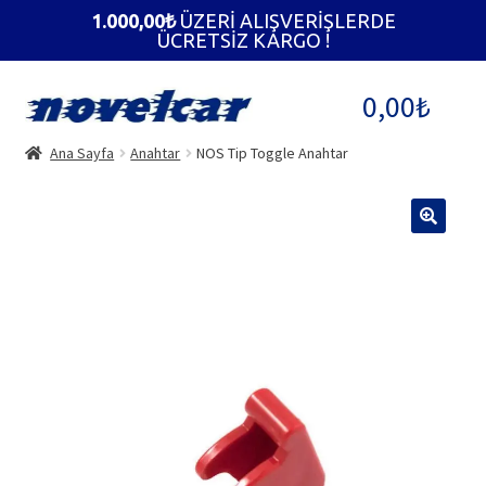
1.000,00
₺
ÜZERİ ALIŞVERİŞLERDE
ÜCRETSİZ KARGO !
Dolaşıma
İçeriğe
0,00
₺
geç
geç
Ana Sayfa
Anahtar
NOS Tip Toggle Anahtar