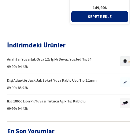
149,90
₺
SEPETE EKLE
İndirimdeki Ürünler
Anahtar Yuvarlak Orta 12v Işıklı Beyaz Yuv.led Tip54
Orijinal
Şu
99,90
₺
94,42
₺
fiyat:
andaki
99,90₺.
fiyat:
Dişi Adaptör Jack Jak Soket Yuva Kablo Ucu Tip 2,1mm
94,42₺.
Orijinal
Şu
89,90
₺
85,92
₺
fiyat:
andaki
89,90₺.
fiyat:
Ikili 18650 Lion Pil Yuvası Tutucu Açık Tip Kablolu
85,92₺.
Orijinal
Şu
99,90
₺
94,42
₺
fiyat:
andaki
99,90₺.
fiyat:
94,42₺.
En Son Yorumlar