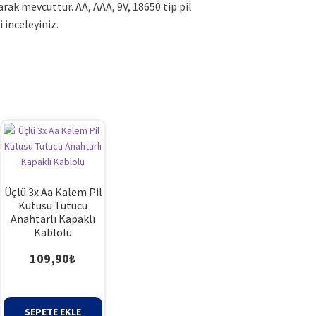
larak mevcuttur. AA, AAA, 9V, 18650 tip pil
i inceleyiniz.
Üçlü 3x Aa Kalem Pil
Kutusu Tutucu
Anahtarlı Kapaklı
Kablolu
109,90
₺
aki
SEPETE EKLE