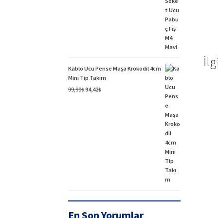
fiyat:
andaki
94,90₺.
fiyat:
94,42₺.
İlg
Kablo Ucu Pense Maşa Krokodil 4cm
Mini Tip Takım
Orijinal
Şu
99,90
₺
94,42
₺
fiyat:
andaki
99,90₺.
fiyat:
94,42₺.
En Son Yorumlar