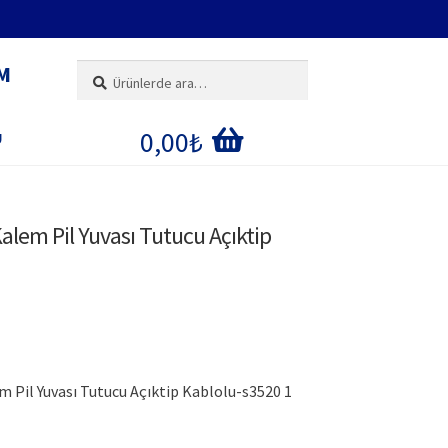
M
Ara:
Ara
0,00
₺
U
IM
 Kalem Pil Yuvası Tutucu Açıktip
E
ĞI
em Pil Yuvası Tutucu Açıktip Kablolu-s3520 1