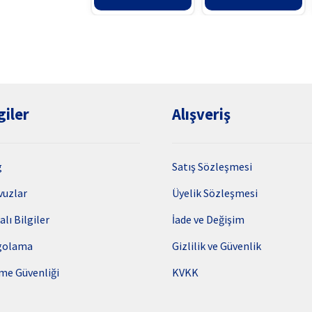
99,90₺.
fiy
94,
giler
Alışveriş
g
Satış Sözleşmesi
vuzlar
Üyelik Sözleşmesi
alı Bilgiler
İade ve Değişim
golama
Gizlilik ve Güvenlik
me Güvenliği
KVKK