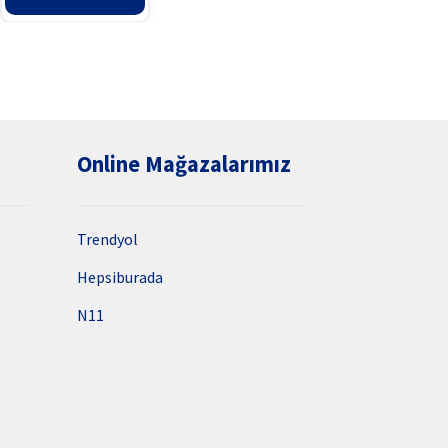
at:
42₺.
Online Mağazalarımız
Trendyol
Hepsiburada
N11