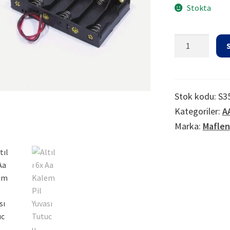
Stokta
Altılı
6x
Aa
Kalem
Pil
Stok kodu:
S3
Yuvası
Kategoriler:
A
Tutucu
Marka:
Maflen
Açıktip
Kablolu
adet