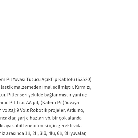
lem Pil Yuvası Tutucu AçıkTip Kablolu (S3520)
 Plastik malzemeden imal edilmiştir. Kırmızı,
r. Piller seri şekilde bağlanmıştır yani uç
anır. Pil Tipi: AA pil, (Kalem Pil) Yuvaya
m voltaj: 9 Volt Robotik projeler, Arduino,
caklar, şarj cihazları vb. bir çok alanda
oktaya sabitlenebilmesi için gerekli vida
 arasında 1li, 2li, 3lü, 4lü, 6lı, 8li yuvalar,