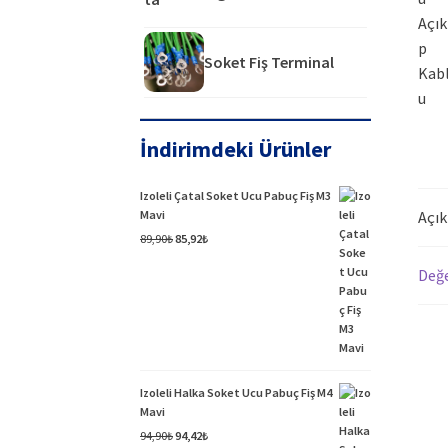
Soket Fiş Terminal
İndirimdeki Ürünler
Izoleli Çatal Soket Ucu Pabuç Fiş M3
Açı
Mavi
Orijinal
Şu
89,90
₺
85,92
₺
fiyat:
andaki
Değe
89,90₺.
fiyat:
85,92₺.
Izoleli Halka Soket Ucu Pabuç Fiş M4
Mavi
Orijinal
Şu
94,90
₺
94,42
₺