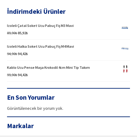
İndirimdeki Ürünler
Izoleli Çatal Soket Ucu Pabuç Fiş M3 Mavi
Orijinal
Şu
89,90
₺
85,92
₺
fiyat:
andaki
89,90₺.
fiyat:
Izoleli Halka Soket Ucu Pabuç Fiş M4 Mavi
85,92₺.
Orijinal
Şu
94,90
₺
94,42
₺
fiyat:
andaki
94,90₺.
fiyat:
Kablo Ucu Pense Maşa Krokodil 4cm Mini Tip Takım
94,42₺.
Orijinal
Şu
99,90
₺
94,42
₺
fiyat:
andaki
99,90₺.
fiyat:
94,42₺.
En Son Yorumlar
Görüntülenecek bir yorum yok.
Markalar