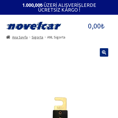
1.000,00
₺
ÜZERİ ALIŞVERİŞLERDE
ÜCRETSİZ KARGO !
Dolaşıma
İçeriğe
0,00
₺
geç
geç
Ana Sayfa
Sigorta
ANL Sigorta