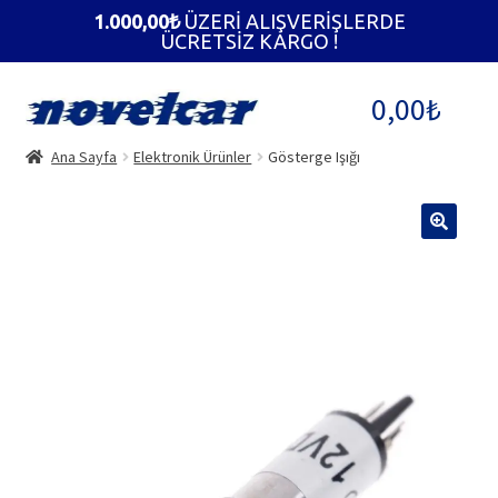
1.000,00
₺
ÜZERİ ALIŞVERİŞLERDE
ÜCRETSİZ KARGO !
Dolaşıma
İçeriğe
0,00
₺
geç
geç
Ana Sayfa
Elektronik Ürünler
Gösterge Işığı