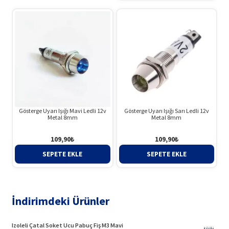
94,42₺.
Gösterge Uyarı Işığı Mavi Ledli 12v
Gösterge Uyarı Işığı Sarı Ledli 12v
Metal 8mm
Metal 8mm
109,90
₺
109,90
₺
SEPETE EKLE
SEPETE EKLE
İndirimdeki Ürünler
Izoleli Çatal Soket Ucu Pabuç Fiş M3 Mavi