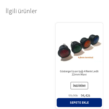
İlgili ürünler
Gösterge Uyarı Işığı 4 Renk Ledli
22mm Mavi
İNDIRIM!
Orijinal
Şu
99,90
₺
94,42
₺
fiyat:
andaki
SEPETE EKLE
99,90₺.
fiyat: