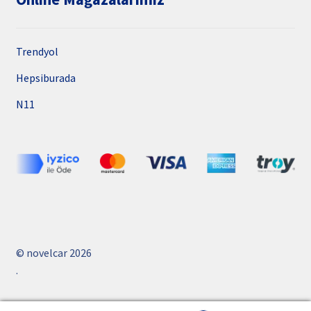
Trendyol
Hepsiburada
N11
© novelcar 2026
.
PCI-DSS Ödeme Güvenliği