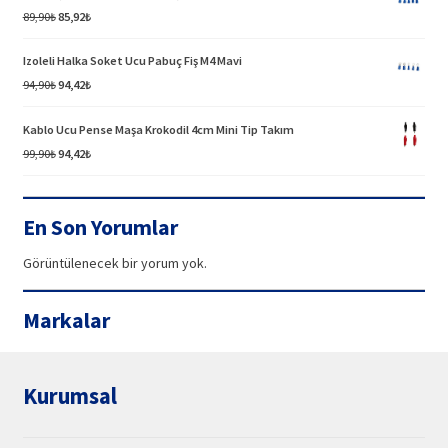
Orijinal
Şu
89,90
₺
85,92
₺
fiyat:
andaki
89,90₺.
fiyat:
Izoleli Halka Soket Ucu Pabuç Fiş M4 Mavi
85,92₺.
Orijinal
Şu
94,90
₺
94,42
₺
fiyat:
andaki
94,90₺.
fiyat:
Kablo Ucu Pense Maşa Krokodil 4cm Mini Tip Takım
94,42₺.
Orijinal
Şu
99,90
₺
94,42
₺
fiyat:
andaki
99,90₺.
fiyat:
94,42₺.
En Son Yorumlar
Görüntülenecek bir yorum yok.
Markalar
Kurumsal