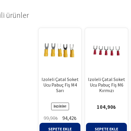
ili ürünler
Izoleli Çatal Soket
Izoleli Çatal Soket
Ucu Pabuç Fiş M4
Ucu Pabuç Fiş M6
Sarı
Kırmızı
104,90
₺
İNDIRIM!
Orijinal
Şu
99,90
₺
94,42
₺
fiyat:
andaki
SEPETE EKLE
SEPETE EKLE