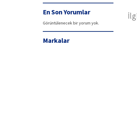
99,90₺.
fiyat:
94,42₺.
En Son Yorumlar
İlg
Görüntülenecek bir yorum yok.
Markalar