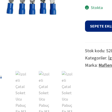
Stokta
Izoleli
SEPETE EKL
Çatal
Soket
Ucu
Pabuç
Stok kodu:
S2
Fiş
Kategoriler:
İz
M3
Marka:
Maflen
Mavi
adet