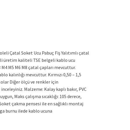
zoleli Çatal Soket Ucu Pabuç Fiş Yalıtımlı çatal
li üretim kaliteli TSE belgeli kablo ucu
3 M4 M5 M6 M8 çatal çapları mevcuttur.
kablo kalınlığı mevcuttur. Kırmızı 0,50 – 1,5
blolar Diğer ölçü ve renkler için
inceleyiniz. Malzeme: Kalay kaplı bakır, PVC
uygun, Maks çalışma sıcaklığı: 105 derece,
Soket çakma pensesi ile en sağlıklı montaj
rga burnu ilede kablo ucuna