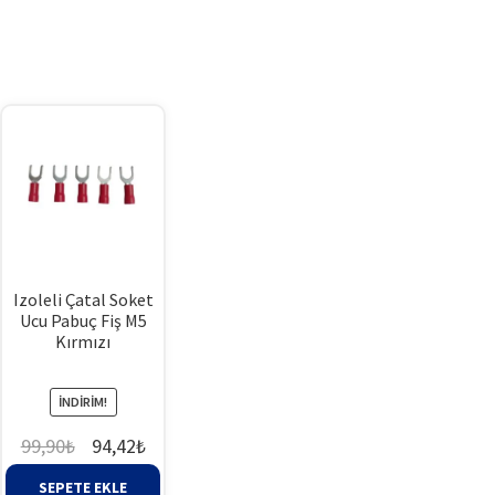
Izoleli Çatal Soket
Ucu Pabuç Fiş M5
Kırmızı
İNDIRIM!
Orijinal
Şu
99,90
₺
94,42
₺
fiyat:
andaki
SEPETE EKLE