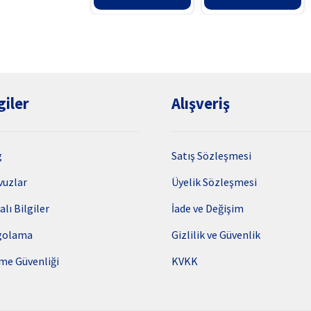
99,90₺.
fiyat:
94,42₺.
giler
Alışveriş
g
Satış Sözleşmesi
vuzlar
Üyelik Sözleşmesi
alı Bilgiler
İade ve Değişim
golama
Gizlilik ve Güvenlik
me Güvenliği
KVKK