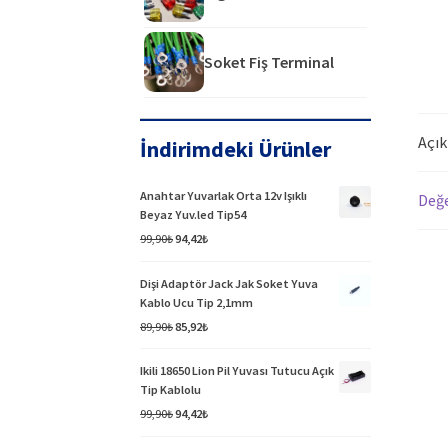
Soket Fiş Terminal
Açı
İndirimdeki Ürünler
Anahtar Yuvarlak Orta 12v Işıklı
Değe
Beyaz Yuv.led Tip54
Orijinal
Şu
99,90
₺
94,42
₺
fiyat:
andaki
99,90₺.
fiyat:
Dişi Adaptör Jack Jak Soket Yuva
94,42₺.
Kablo Ucu Tip 2,1mm
Orijinal
Şu
89,90
₺
85,92
₺
fiyat:
andaki
89,90₺.
fiyat:
Ikili 18650 Lion Pil Yuvası Tutucu Açık
85,92₺.
Tip Kablolu
Orijinal
Şu
99,90
₺
94,42
₺
fiyat:
andaki