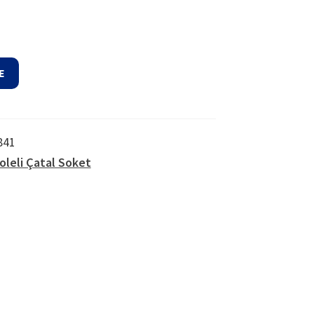
85,92₺.
E
841
oleli Çatal Soket