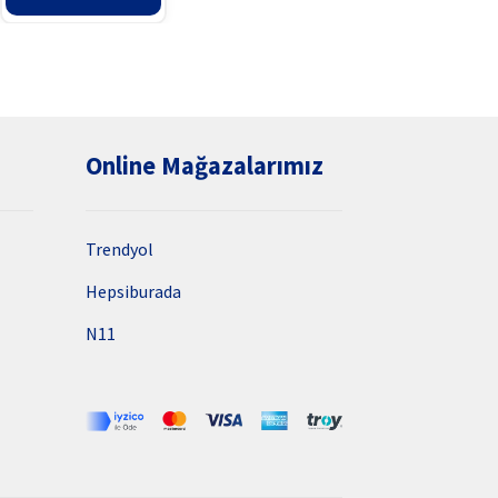
99,90₺.
fiyat:
94,42₺.
Online Mağazalarımız
Trendyol
Hepsiburada
N11