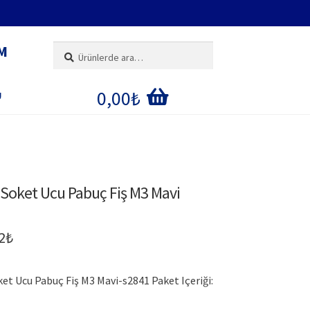
M
Ara:
Ara
0,00
₺
U
IM
E
l Soket Ucu Pabuç Fiş M3 Mavi
ĞI
inal
Şu
2
₺
:
andaki
ket Ucu Pabuç Fiş M3 Mavi-s2841 Paket Içeriği:
0₺.
fiyat: