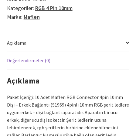
-
Kategoriler:
RGB 4 Pin 10mm
Erkek
Marka:
Maflen
Bağlantı
adet
Açıklama
Değerlendirmeler (0)
Açıklama
Paket İçeriği: 10 Adet Maflen RGB Connector 4pin 10mm
Dişi – Erkek Bağlantı (S1969) 4pinli 10mm RGB şerit ledlere
uygun erkek – dişi bağlantı aparatıdır. Aparatın bir ucu
erkek, diğer ucu dişi sokettir. Şerit ledlerin ucuna
lehimlenerek, rgb şeritlerin birbirine eklenebilmesini
sağlar. Başlangıç kısmı sürücüye bağlı olan şerit ledin