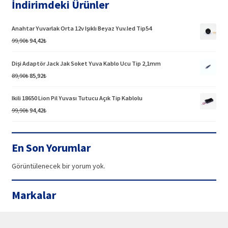
İndirimdeki Ürünler
Anahtar Yuvarlak Orta 12v Işıklı Beyaz Yuv.led Tip54
Orijinal
Şu
99,90
₺
94,42
₺
fiyat:
andaki
99,90₺.
fiyat:
Dişi Adaptör Jack Jak Soket Yuva Kablo Ucu Tip 2,1mm
94,42₺.
Orijinal
Şu
89,90
₺
85,92
₺
fiyat:
andaki
89,90₺.
fiyat:
Ikili 18650 Lion Pil Yuvası Tutucu Açık Tip Kablolu
85,92₺.
Orijinal
Şu
99,90
₺
94,42
₺
fiyat:
andaki
99,90₺.
fiyat:
94,42₺.
En Son Yorumlar
Görüntülenecek bir yorum yok.
Markalar