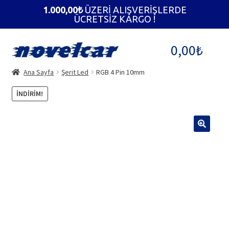
1.000,00
₺
ÜZERİ ALIŞVERİŞLERDE
ÜCRETSİZ KARGO !
Dolaşıma
İçeriğe
0,00
₺
geç
geç
Ana Sayfa
Şerit Led
RGB 4 Pin 10mm
İNDIRIM!