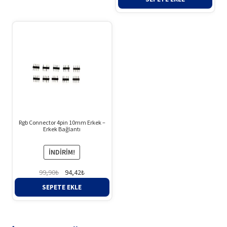
Rgb Connector 4pin 10mm Erkek –
Erkek Bağlantı
İNDIRIM!
Orijinal
Şu
99,90
₺
94,42
₺
fiyat:
andaki
SEPETE EKLE
99,90₺.
fiyat:
94,42₺.