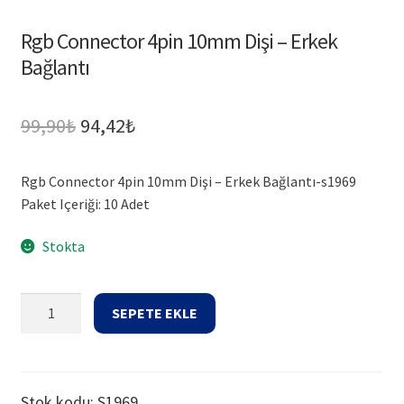
Rgb Connector 4pin 10mm Dişi – Erkek
Bağlantı
Orijinal
Şu
99,90
₺
94,42
₺
fiyat:
andaki
Rgb Connector 4pin 10mm Dişi – Erkek Bağlantı-s1969
99,90₺.
fiyat:
Paket Içeriği: 10 Adet
94,42₺.
Stokta
Rgb
SEPETE EKLE
Connector
4pin
10mm
Dişi
Stok kodu:
S1969