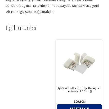
sondaki boş ucuna lehimlenir, bu sayede sondaki uca yeni
bir rulo rgb şerit bağlanabilir.
İlgili ürünler
Rgb Şerit Ledler Için Köşe Dönüş Seti
Lehimsiz (1 DÖNÜŞ)
109,90
₺
SEPETE EKLE