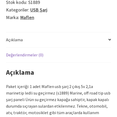
Stok kodu:
S1889
2,1a
Kategoriler:
USB Şarj
Marinetip
Marka:
Maflen
Ledli
adet
Açıklama
Değerlendirmeler (0)
Açıklama
Paket içeriği: 1 adet Maflen usb şarj 2 çıkış 5v 2,1a
marinetip ledli su geçirmez (s1889) Marine, off road tip usb
şarj paneli Ürün su geçirmez kapağa sahiptir, kapak kapalı
durumda sıçrayan sulardan etkilenmez. Tekne, otomobil,
atv, traktör, motosiklet gibi tüm araçlarda kullanım