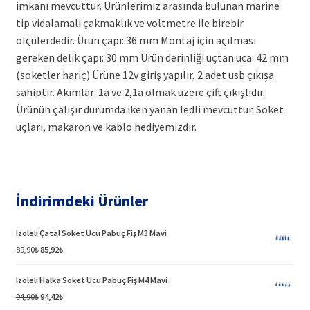
imkanı mevcuttur. Ürünlerimiz arasında bulunan marine
tip vidalamalı çakmaklık ve voltmetre ile birebir
ölçülerdedir. Ürün çapı: 36 mm Montaj için açılması
gereken delik çapı: 30 mm Ürün derinliği uçtan uca: 42 mm
(soketler hariç) Ürüne 12v giriş yapılır, 2 adet usb çıkışa
sahiptir. Akımlar: 1a ve 2,1a olmak üzere çift çıkışlıdır.
Ürünün çalışır durumda iken yanan ledli mevcuttur. Soket
uçları, makaron ve kablo hediyemizdir.
İndirimdeki Ürünler
Izoleli Çatal Soket Ucu Pabuç Fiş M3 Mavi
Orijinal
Şu
89,90
₺
85,92
₺
fiyat:
andaki
89,90₺.
fiyat:
Izoleli Halka Soket Ucu Pabuç Fiş M4 Mavi
85,92₺.
Orijinal
Şu
94,90
₺
94,42
₺
fiyat:
andaki