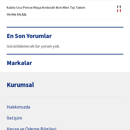
94,90₺.
fiyat:
Kablo Ucu Pense Maşa Krokodil 4cm Mini Tip Takım
94,42₺.
Orijinal
Şu
99,90
₺
94,42
₺
fiyat:
andaki
99,90₺.
fiyat:
94,42₺.
En Son Yorumlar
Görüntülenecek bir yorum yok.
Markalar
Kurumsal
Hakkımızda
İletişim
Hesap ve Ödeme Bilgileri