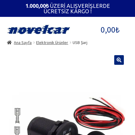
1.000,00
₺
ÜZERİ ALIŞVERİŞLERDE
ÜCRETSİZ KARGO !
Dolaşıma
İçeriğe
0,00
₺
geç
geç
Ana Sayfa
Elektronik Ürünler
USB Şarj