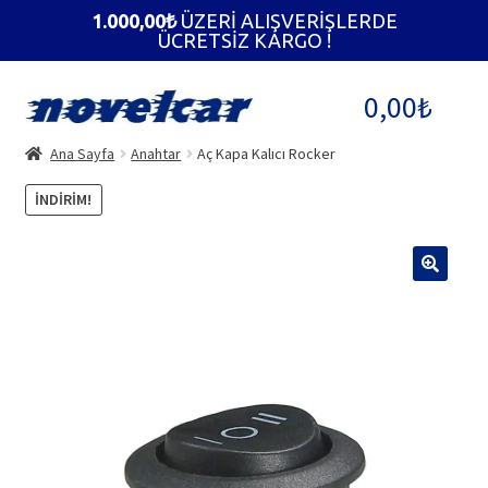
1.000,00
₺
ÜZERİ ALIŞVERİŞLERDE
ÜCRETSİZ KARGO !
Dolaşıma
İçeriğe
0,00
₺
geç
geç
Ana Sayfa
Anahtar
Aç Kapa Kalıcı Rocker
İNDIRIM!