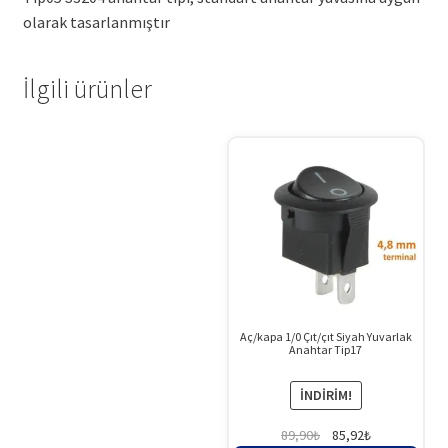
olarak tasarlanmıştır
İlgili ürünler
Aç/kapa 1/0 Çıt/çıt Siyah Yuvarlak
Anahtar Tip17
İNDIRIM!
Orijinal
Şu
89,90
₺
85,92
₺