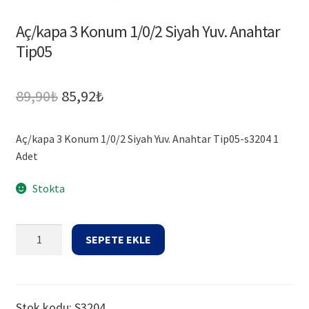
Aç/kapa 3 Konum 1/0/2 Siyah Yuv. Anahtar
Tip05
Orijinal
Şu
89,90
₺
85,92
₺
fiyat:
andaki
Aç/kapa 3 Konum 1/0/2 Siyah Yuv. Anahtar Tip05-s3204 1
89,90₺.
fiyat:
Adet
85,92₺.
Stokta
Aç/kapa
SEPETE EKLE
3
Konum
1/0/2
Siyah
Stok kodu:
S3204