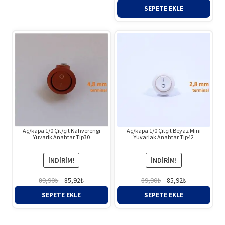
fiyat:
andaki
SEPETE EKLE
89,90₺.
fiyat:
85,92₺.
Aç/kapa 1/0 Çıt/çıt Kahverengi
Aç/kapa 1/0 Çıtçıt Beyaz Mini
Yuvarlk Anahtar Tip30
Yuvarlak Anahtar Tip42
İNDIRIM!
İNDIRIM!
Orijinal
Şu
Orijinal
Şu
89,90
₺
85,92
₺
89,90
₺
85,92
₺
fiyat:
andaki
fiyat:
andaki
SEPETE EKLE
SEPETE EKLE
89,90₺.
fiyat:
89,90₺.
fiyat:
85,92₺.
85,92₺.