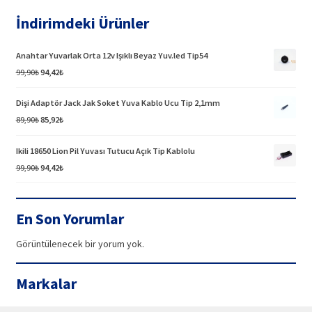
İndirimdeki Ürünler
Anahtar Yuvarlak Orta 12v Işıklı Beyaz Yuv.led Tip54
Orijinal
Şu
99,90
₺
94,42
₺
fiyat:
andaki
99,90₺.
fiyat:
Dişi Adaptör Jack Jak Soket Yuva Kablo Ucu Tip 2,1mm
94,42₺.
Orijinal
Şu
89,90
₺
85,92
₺
fiyat:
andaki
89,90₺.
fiyat:
Ikili 18650 Lion Pil Yuvası Tutucu Açık Tip Kablolu
85,92₺.
Orijinal
Şu
99,90
₺
94,42
₺
fiyat:
andaki
99,90₺.
fiyat:
94,42₺.
En Son Yorumlar
Görüntülenecek bir yorum yok.
Markalar