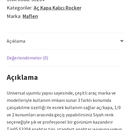
Yuv.
Kategoriler:
Aç Kapa Kalıcı Rocker
Anahtar
Marka:
Maflen
Tip05
adet
Açıklama
Değerlendirmeler (0)
Açıklama
Universal uyumlu yapısı sayesinde, çeşitli araç marka ve
modelleriyle kullanım imkanı sunar 3 farklı konumda
çalışabilme özelliği ile esnek kullanım sağlar aç/kapa, 1/0
ve 2 konumları arasında geçiş yapabilirsiniz Siyah renk
seçeneğiyle şık ve profesyonel bir görünüm kazandırır
Tip05 S3204 anahtar tipi, standart anahtar yuvasına uygun