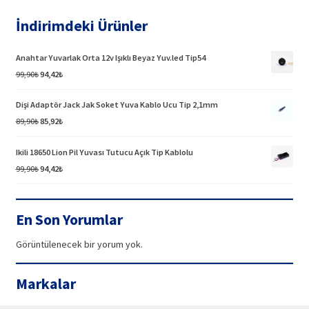
İndirimdeki Ürünler
Anahtar Yuvarlak Orta 12v Işıklı Beyaz Yuv.led Tip54
Orijinal
Şu
99,90
₺
94,42
₺
fiyat:
andaki
99,90₺.
fiyat:
Dişi Adaptör Jack Jak Soket Yuva Kablo Ucu Tip 2,1mm
94,42₺.
Orijinal
Şu
89,90
₺
85,92
₺
fiyat:
andaki
89,90₺.
fiyat:
Ikili 18650 Lion Pil Yuvası Tutucu Açık Tip Kablolu
85,92₺.
Orijinal
Şu
99,90
₺
94,42
₺
fiyat:
andaki
99,90₺.
fiyat:
94,42₺.
En Son Yorumlar
Görüntülenecek bir yorum yok.
Markalar