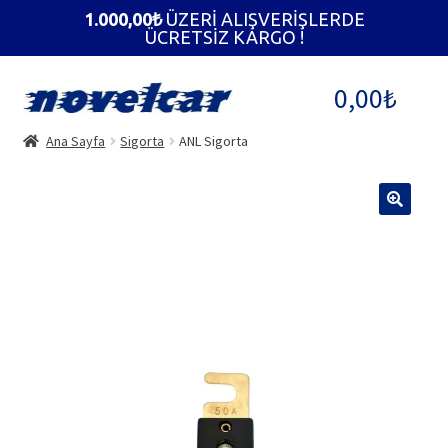
1.000,00
₺
ÜZERİ ALIŞVERİŞLERDE
ÜCRETSİZ KARGO !
Dolaşıma
İçeriğe
0,00
₺
geç
geç
Ana Sayfa
Sigorta
ANL Sigorta