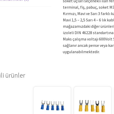
soket uçları seçenekli ilan Yer
terminal, fiş, pabuç, soket M
Kırmızı, Mavi ve Sarı 3 farklı 
Mavi 1,5 – 2,5 Sarı 4 – 6 lık ka
mağazamızdaki diğer ürünleri 
izoleli DIN 46228 standartına 
Maks çalışma voltajı 600Volt 
sağlanır ancak pense veya ka
uygulanabilmektedir.
ili ürünler