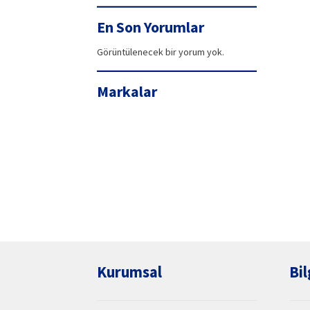
99,90₺.
fiyat:
94,42₺.
En Son Yorumlar
Görüntülenecek bir yorum yok.
Markalar
Kurumsal
Bil