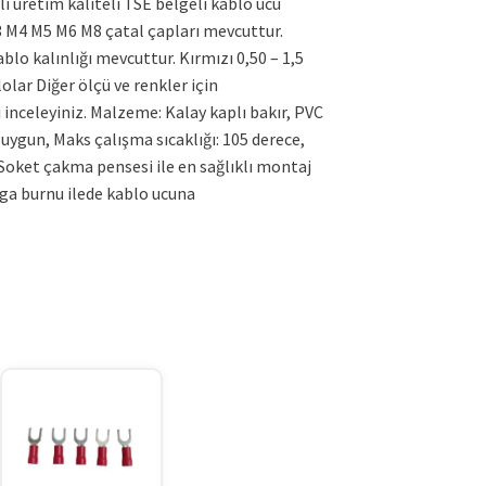
li üretim kaliteli TSE belgeli kablo ucu
3 M4 M5 M6 M8 çatal çapları mevcuttur.
kablo kalınlığı mevcuttur. Kırmızı 0,50 – 1,5
blolar Diğer ölçü ve renkler için
inceleyiniz. Malzeme: Kalay kaplı bakır, PVC
uygun, Maks çalışma sıcaklığı: 105 derece,
Soket çakma pensesi ile en sağlıklı montaj
rga burnu ilede kablo ucuna