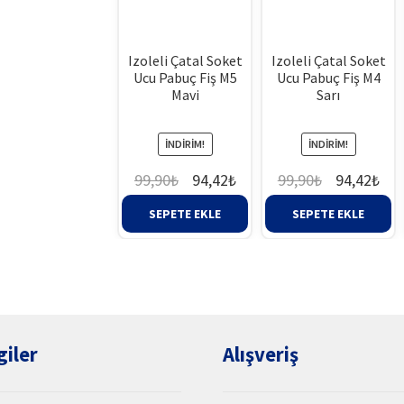
Izoleli Çatal Soket
Izoleli Çatal Soket
Ucu Pabuç Fiş M5
Ucu Pabuç Fiş M4
Mavi
Sarı
İNDIRIM!
İNDIRIM!
Orijinal
Şu
Orijinal
Şu
99,90
₺
94,42
₺
99,90
₺
94,42
₺
fiyat:
andaki
fiyat:
and
SEPETE EKLE
SEPETE EKLE
99,90₺.
fiyat:
99,90₺.
fiy
94,42₺.
94,
giler
Alışveriş