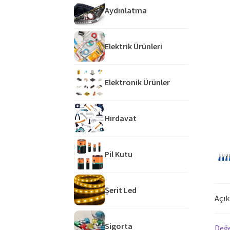
Aydınlatma
Elektrik Ürünleri
Elektronik Ürünler
Hırdavat
Pil Kutu
Şerit Led
Açı
Sigorta
Değe