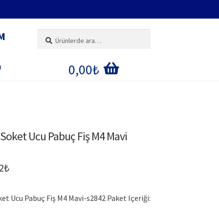
M
Ara:
Ara
0,00
₺
U
IM
E
l Soket Ucu Pabuç Fiş M4 Mavi
ĞI
inal
Şu
2
₺
:
andaki
ket Ucu Pabuç Fiş M4 Mavi-s2842 Paket Içeriği:
0₺.
fiyat: