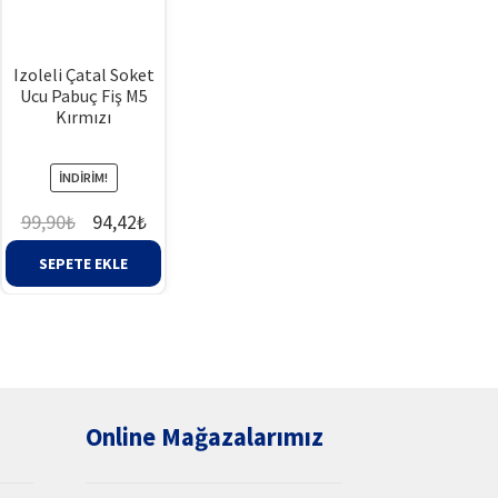
Izoleli Çatal Soket
Ucu Pabuç Fiş M5
Kırmızı
İNDIRIM!
Orijinal
Şu
99,90
₺
94,42
₺
aki
fiyat:
andaki
SEPETE EKLE
at:
99,90₺.
fiyat:
42₺.
94,42₺.
Online Mağazalarımız