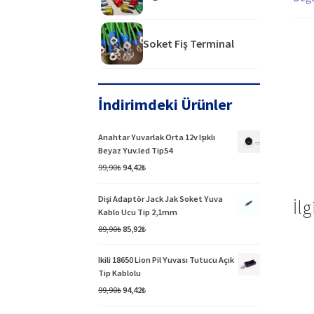
Soket Fiş Terminal
İndirimdeki Ürünler
Anahtar Yuvarlak Orta 12v Işıklı
Beyaz Yuv.led Tip54
Orijinal
Şu
99,90
₺
94,42
₺
fiyat:
andaki
99,90₺.
fiyat:
Dişi Adaptör Jack Jak Soket Yuva
İlg
94,42₺.
Kablo Ucu Tip 2,1mm
Orijinal
Şu
89,90
₺
85,92
₺
fiyat:
andaki
89,90₺.
fiyat:
Ikili 18650 Lion Pil Yuvası Tutucu Açık
85,92₺.
Tip Kablolu
Orijinal
Şu
99,90
₺
94,42
₺
fiyat:
andaki