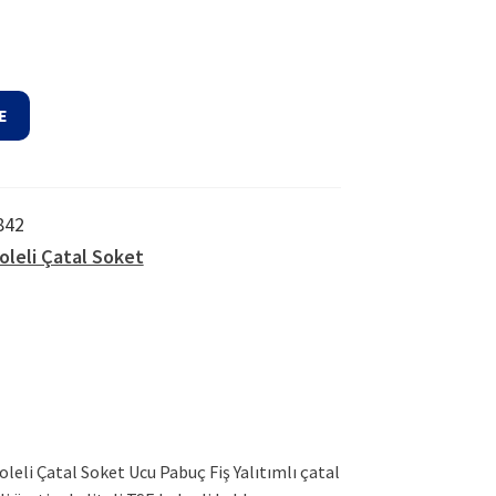
94,42₺.
E
842
oleli Çatal Soket
zoleli Çatal Soket Ucu Pabuç Fiş Yalıtımlı çatal