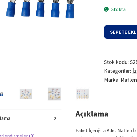
Stokta
Izoleli
SEPETE EKL
Çatal
Soket
Ucu
Pabuç
Stok kodu:
S2
Fiş
Kategoriler:
İz
M4
Marka:
Maflen
Mavi
adet
Açıklama
klama
Paket İçeriği: 5 Adet Maflen İ
rlendirmeler (0)