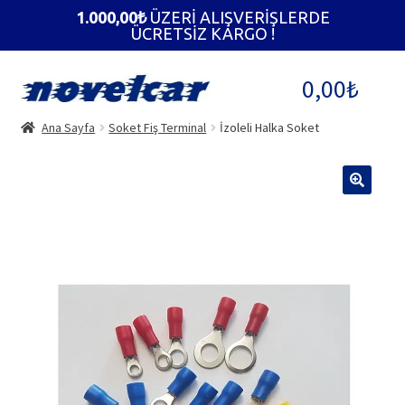
1.000,00
₺
ÜZERİ ALIŞVERİŞLERDE
ÜCRETSİZ KARGO !
Dolaşıma
İçeriğe
0,00
₺
geç
geç
Ana Sayfa
Soket Fiş Terminal
İzoleli Halka Soket