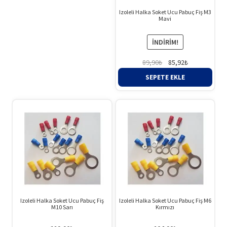
Izoleli Halka Soket Ucu Pabuç Fiş M3
Mavi
İNDIRIM!
Orijinal
Şu
89,90
₺
85,92
₺
fiyat:
andaki
SEPETE EKLE
89,90₺.
fiyat:
85,92₺.
Izoleli Halka Soket Ucu Pabuç Fiş
Izoleli Halka Soket Ucu Pabuç Fiş M6
M10 Sarı
Kırmızı