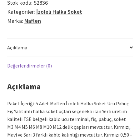
Stok kodu:
S2836
Fiş
Kategoriler:
İzoleli Halka Soket
M12
Marka:
Maflen
Sarı
adet
Açıklama
Değerlendirmeler (0)
Açıklama
Paket İçeriği: 5 Adet Maflen İzoleli Halka Soket Ucu Pabuç
Fiş Yalıtımlı halka soket uçları seçenekli ilan Yerli üretim
kaliteli TSE belgeli kablo ucu terminal, fiş, pabuç, soket
M3 M4 M5 M6 M8 M10 M12 delik çapları mevcuttur. Kırmızı,
Mavi ve Sarı 3 farklı kablo kalınlığı mevcuttur. Kırmızı 0,50 –