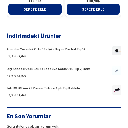
119,90
₺
104,90
₺
SEPETE EKLE
SEPETE EKLE
İndirimdeki Ürünler
Anahtar Yuvarlak Orta 12v Işıklı Beyaz Yuv.led Tip54
Orijinal
Şu
99,90
₺
94,42
₺
fiyat:
andaki
99,90₺.
fiyat:
Dişi Adaptör Jack Jak Soket Yuva Kablo Ucu Tip 2,1mm
94,42₺.
Orijinal
Şu
89,90
₺
85,92
₺
fiyat:
andaki
89,90₺.
fiyat:
Ikili 18650 Lion Pil Yuvası Tutucu Açık Tip Kablolu
85,92₺.
Orijinal
Şu
99,90
₺
94,42
₺
fiyat:
andaki
99,90₺.
fiyat:
94,42₺.
En Son Yorumlar
Görüntülenecek bir yorum yok.