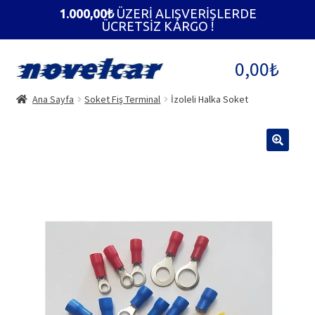
1.000,00
₺
ÜZERİ ALIŞVERİŞLERDE
ÜCRETSİZ KARGO !
Dolaşıma
İçeriğe
0,00
₺
geç
geç
Ana Sayfa
Soket Fiş Terminal
İzoleli Halka Soket