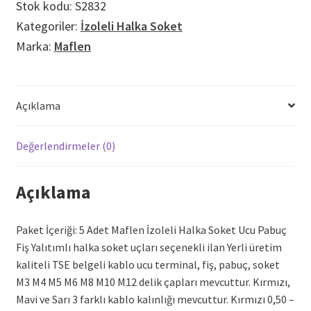
Stok kodu:
S2832
Fiş
Kategoriler:
İzoleli Halka Soket
M5
Marka:
Maflen
Sarı
adet
Açıklama
Değerlendirmeler (0)
Açıklama
Paket İçeriği: 5 Adet Maflen İzoleli Halka Soket Ucu Pabuç
Fiş Yalıtımlı halka soket uçları seçenekli ilan Yerli üretim
kaliteli TSE belgeli kablo ucu terminal, fiş, pabuç, soket
M3 M4 M5 M6 M8 M10 M12 delik çapları mevcuttur. Kırmızı,
Mavi ve Sarı 3 farklı kablo kalınlığı mevcuttur. Kırmızı 0,50 –