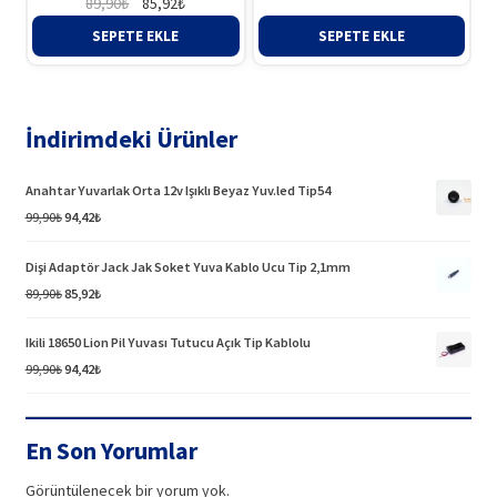
Orijinal
Şu
89,90
₺
85,92
₺
fiyat:
andaki
SEPETE EKLE
SEPETE EKLE
89,90₺.
fiyat:
85,92₺.
İndirimdeki Ürünler
Anahtar Yuvarlak Orta 12v Işıklı Beyaz Yuv.led Tip54
Orijinal
Şu
99,90
₺
94,42
₺
fiyat:
andaki
99,90₺.
fiyat:
Dişi Adaptör Jack Jak Soket Yuva Kablo Ucu Tip 2,1mm
94,42₺.
Orijinal
Şu
89,90
₺
85,92
₺
fiyat:
andaki
89,90₺.
fiyat:
Ikili 18650 Lion Pil Yuvası Tutucu Açık Tip Kablolu
85,92₺.
Orijinal
Şu
99,90
₺
94,42
₺
fiyat:
andaki
99,90₺.
fiyat:
94,42₺.
En Son Yorumlar
Görüntülenecek bir yorum yok.