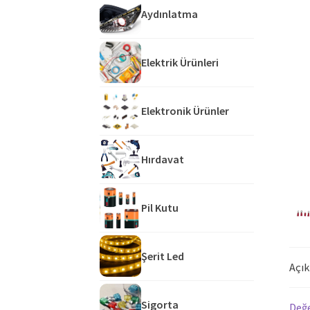
Aydınlatma
Elektrik Ürünleri
Elektronik Ürünler
Hırdavat
Pil Kutu
Şerit Led
Açı
Sigorta
Değe