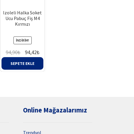
Izoleli Halka Soket
Ucu Pabuç Fiş M4
Kırmızı
İNDIRIM!
Orijinal
Şu
94,90
₺
94,42
₺
fiyat:
andaki
SEPETE EKLE
94,90₺.
fiyat:
94,42₺.
Online Mağazalarımız
Trendyol