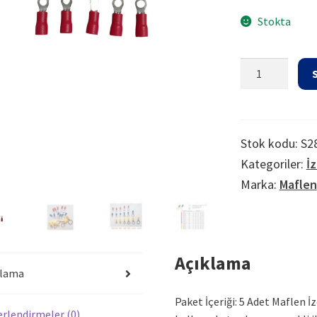
Stokta
Izoleli
Halka
Soket
Ucu
Pabuç
Stok kodu:
S2
Fiş
Kategoriler:
İ
M3
Marka:
Maflen
Kırmızı
adet
Açıklama
klama
Paket İçeriği: 5 Adet Maflen İ
rlendirmeler (0)