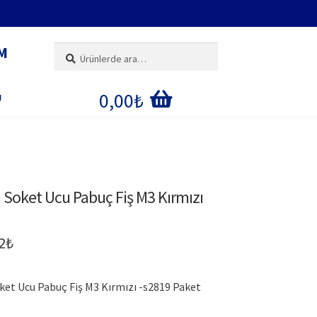
M
Ara:
Ara
0,00
₺
U
IM
E
a Soket Ucu Pabuç Fiş M3 Kırmızı
ĞI
inal
Şu
2
₺
:
andaki
oket Ucu Pabuç Fiş M3 Kırmızı -s2819 Paket
0₺.
fiyat: