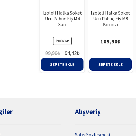
Izoleli Halka Soket
Izoleli Halka Soket
Ucu Pabuç Fiş M4
Ucu Pabuç Fiş M8
Sarı
Kırmızı
109,90
₺
İNDIRIM!
Orijinal
Şu
99,90
₺
94,42
₺
fiyat:
andaki
SEPETE EKLE
SEPETE EKLE
99,90₺.
fiyat:
94,42₺.
giler
Alışveriş
g
Satış Sözleşmesi