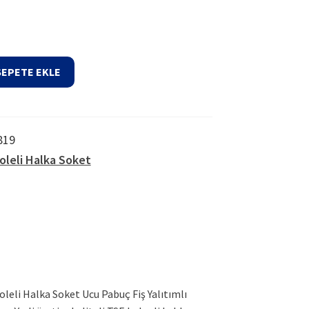
85,92₺.
SEPETE EKLE
819
zoleli Halka Soket
zoleli Halka Soket Ucu Pabuç Fiş Yalıtımlı