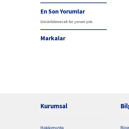
99,90₺.
fiyat:
94,42₺.
En Son Yorumlar
Görüntülenecek bir yorum yok.
Markalar
Kurumsal
Bil
Hakkımızda
Blo