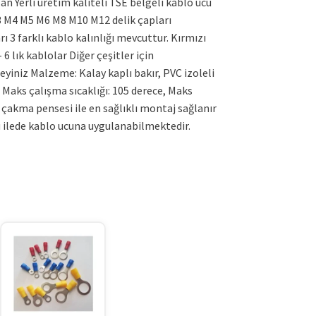
lan Yerli üretim kaliteli TSE belgeli kablo ucu
M3 M4 M5 M6 M8 M10 M12 delik çapları
rı 3 farklı kablo kalınlığı mevcuttur. Kırmızı
– 6 lık kablolar Diğer çeşitler için
yiniz Malzeme: Kalay kaplı bakır, PVC izoleli
Maks çalışma sıcaklığı: 105 derece, Maks
 çakma pensesi ile en sağlıklı montaj sağlanır
 ilede kablo ucuna uygulanabilmektedir.